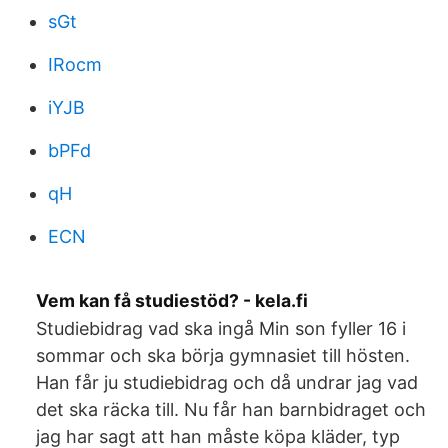
sGt
IRocm
iYJB
bPFd
qH
ECN
Vem kan få studiestöd? - kela.fi
Studiebidrag vad ska ingå Min son fyller 16 i
sommar och ska börja gymnasiet till hösten.
Han får ju studiebidrag och då undrar jag vad
det ska räcka till. Nu får han barnbidraget och
jag har sagt att han måste köpa kläder, typ